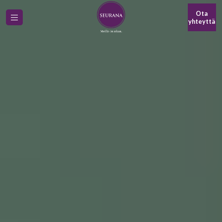
Ota
yhteyttä