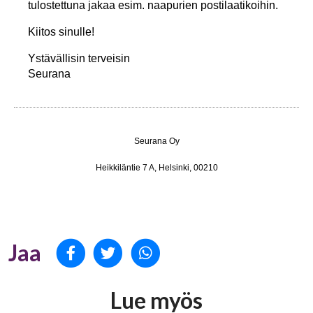
tulostettuna jakaa esim. naapurien postilaatikoihin.
Kiitos sinulle!
Ystävällisin terveisin
Seurana
Seurana Oy
Heikkiläntie 7 A, Helsinki, 00210
Jaa Facekookiin
Jaa Twitteriin
Jaa WhatsAppiin
Jaa
Lue myös