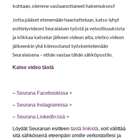
kohtaan, olemme vastaanottaneet hakemuksesi!
Jotta pääset etenemään haastatteluun, katso lyhyt
esittelyvideoni Seuralaisen työstä ja velvollisuuksista
ja klikkaa katselun jälkeen videon alta, oletko videon
jälkeenkin yhä kiinnostunut työskentelemään
Seuralaisena – ethän vastaa tähän sähköpostiin.
Katso video tästä
–
Seurana Facebookissa >
–
Seurana Instagramissa >
–
Seurana LinkedIn:ssä >
Löydät Seuranan esitteen
tästä linkistä
, voit välittää
sitä sähköisenä eteenpäin omille verkostoillesi ja