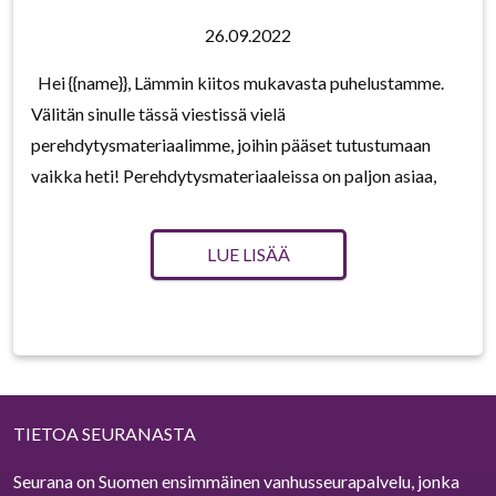
26.09.2022
Hei {{name}}, Lämmin kiitos mukavasta puhelustamme.
Välitän sinulle tässä viestissä vielä
perehdytysmateriaalimme, joihin pääset tutustumaan
vaikka heti! Perehdytysmateriaaleissa on paljon asiaa,
LUE LISÄÄ
TIETOA SEURANASTA
Seurana on Suomen ensimmäinen vanhusseurapalvelu, jonka