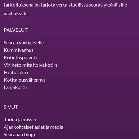
tarkoituksena on tarjota vertaistuellista seuraa yksinäisille
vanhuksille.
PALVELUT
Seuraa vanhukselle
Kummivanhus
Kotiutuspalvelu
Viriketoimita hoivakotiin
Hoitotahto
Kotitalousvähennys
Lahjakortti
SIVUT
Tarina ja missio
Ajankohtaiset asiat ja media
Seuranan blogi