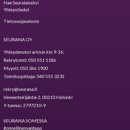
Hae Seuralaiseksi
Yhteystiedot
Tietosuojaseloste
SEURANA OY
Yhteydenotot arkisin klo 9⁠-⁠16:
Rekrytointi:
050 551 1186
Myynti:
050 366 1900
Toimitusjohtaja:
040 555 3235
rekry@seurana.fi
Veneentekijäntie 2, 00210 Helsinki
Y-tunnus: 2797210-9
SEURANA SOMESSA
#onnellinenvanhuus