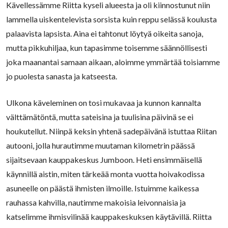
Kävellessämme Riitta kyseli alueesta ja oli kiinnostunut niin
lammella uiskentelevista sorsista kuin reppu selässä koulusta
palaavista lapsista. Aina ei tahtonut löytyä oikeita sanoja,
mutta pikkuhiljaa, kun tapasimme toisemme säännöllisesti
joka maanantai samaan aikaan, aloimme ymmärtää toisiamme
jo puolesta sanasta ja katseesta.
Ulkona käveleminen on tosi mukavaa ja kunnon kannalta
välttämätöntä, mutta sateisina ja tuulisina päivinä se ei
houkutellut. Niinpä keksin yhtenä sadepäivänä istuttaa Riitan
autooni, jolla hurautimme muutaman kilometrin päässä
sijaitsevaan kauppakeskus Jumboon. Heti ensimmäisellä
käynnillä aistin, miten tärkeää monta vuotta hoivakodissa
asuneelle on päästä ihmisten ilmoille. Istuimme kaikessa
rauhassa kahvilla, nautimme makoisia leivonnaisia ja
katselimme ihmisvilinää kauppakeskuksen käytävillä. Riitta