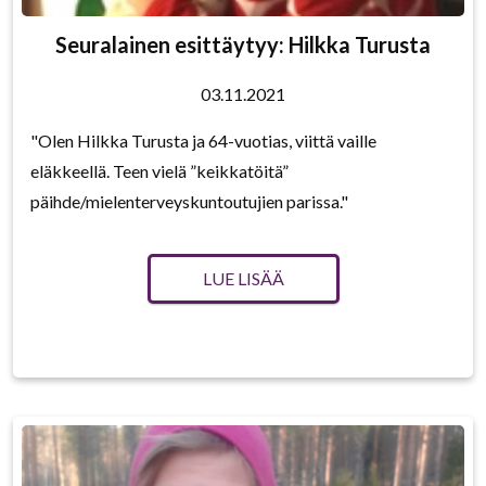
Seuralainen esittäytyy: Hilkka Turusta
03.11.2021
"Olen Hilkka Turusta ja 64-vuotias, viittä vaille
eläkkeellä. Teen vielä ”keikkatöitä”
päihde/mielenterveyskuntoutujien parissa."
LUE LISÄÄ