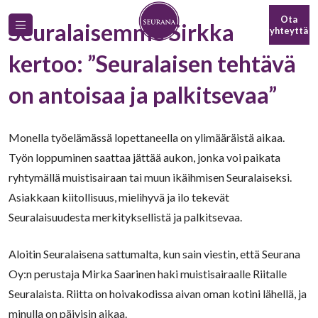
Ota
Seuralaisemme Sirkka
yhteyttä
kertoo: ”Seuralaisen tehtävä
on antoisaa ja palkitsevaa”
Monella työelämässä lopettaneella on ylimääräistä aikaa.
Työn loppuminen saattaa jättää aukon, jonka voi paikata
ryhtymällä muistisairaan tai muun ikäihmisen Seuralaiseksi.
Asiakkaan kiitollisuus, mielihyvä ja ilo tekevät
Seuralaisuudesta merkityksellistä ja palkitsevaa.
Aloitin Seuralaisena sattumalta, kun sain viestin, että Seurana
Oy:n perustaja Mirka Saarinen haki muistisairaalle Riitalle
Seuralaista. Riitta on hoivakodissa aivan oman kotini lähellä, ja
minulla on päivisin aikaa.