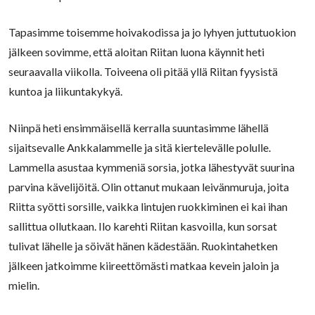
Tapasimme toisemme hoivakodissa ja jo lyhyen juttutuokion
jälkeen sovimme, että aloitan Riitan luona käynnit heti
seuraavalla viikolla. Toiveena oli pitää yllä Riitan fyysistä
kuntoa ja liikuntakykyä.
Niinpä heti ensimmäisellä kerralla suuntasimme lähellä
sijaitsevalle Ankkalammelle ja sitä kiertelevälle polulle.
Lammella asustaa kymmeniä sorsia, jotka lähestyvät suurina
parvina kävelijöitä. Olin ottanut mukaan leivänmuruja, joita
Riitta syötti sorsille, vaikka lintujen ruokkiminen ei kai ihan
sallittua ollutkaan. Ilo karehti Riitan kasvoilla, kun sorsat
tulivat lähelle ja söivät hänen kädestään. Ruokintahetken
jälkeen jatkoimme kiireettömästi matkaa kevein jaloin ja
mielin.