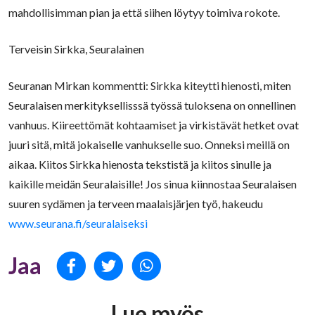
mahdollisimman pian ja että siihen löytyy toimiva rokote.
Terveisin Sirkka, Seuralainen
Seuranan Mirkan kommentti: Sirkka kiteytti hienosti, miten
Seuralaisen merkityksellisssä työssä tuloksena on onnellinen
vanhuus. Kiireettömät kohtaamiset ja virkistävät hetket ovat
juuri sitä, mitä jokaiselle vanhukselle suo. Onneksi meillä on
aikaa. Kiitos Sirkka hienosta tekstistä ja kiitos sinulle ja
kaikille meidän Seuralaisille! Jos sinua kiinnostaa Seuralaisen
suuren sydämen ja terveen maalaisjärjen työ, hakeudu
www.seurana.fi/seuralaiseksi
Jaa Facekookiin
Jaa Twitteriin
Jaa WhatsAppiin
Jaa
Lue myös