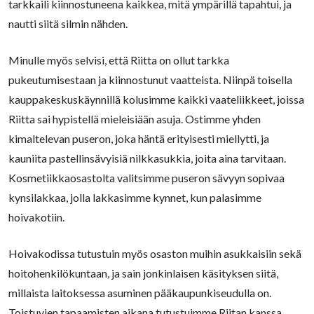
tarkkaili kiinnostuneena kaikkea, mitä ympärillä tapahtui, ja
nautti siitä silmin nähden.
Minulle myös selvisi, että Riitta on ollut tarkka
pukeutumisestaan ja kiinnostunut vaatteista. Niinpä toisella
kauppakeskuskäynnillä kolusimme kaikki vaateliikkeet, joissa
Riitta sai hypistellä mieleisiään asuja. Ostimme yhden
kimaltelevan puseron, joka häntä erityisesti miellytti, ja
kauniita pastellinsävyisiä nilkkasukkia, joita aina tarvitaan.
Kosmetiikkaosastolta valitsimme puseron sävyyn sopivaa
kynsilakkaa, jolla lakkasimme kynnet, kun palasimme
hoivakotiin.
Hoivakodissa tutustuin myös osaston muihin asukkaisiin sekä
hoitohenkilökuntaan, ja sain jonkinlaisen käsityksen siitä,
millaista laitoksessa asuminen pääkaupunkiseudulla on.
Toistuvien tapaamisten aikana tutustuimme Riitan kanssa