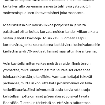
kerta kerralta paremmin ja meistä tuli hyviä ystäviä. Oli
molemmin puolinen ilo tavata hänet joka maanantai.
Maaliskuussa olin kaksi viikkoa pohjoisessa ja sieltä
palattuani oli tarkoitus korvata noiden kahden viikon aikana
rästiin jääneitä käyntejä. Toisin kävi. Suomeen saapui
koronavirus, jonka seurauksena kaikki vierailut hoivakoteihin
kiellettiin ja yli 70-vuotiaat ihmiset määrättiin karanteeniin.
Voin kuvitella, miten vaikea muistisairaiden ihmisten on
ymmärtää, miksi omaiset ja tutut Seuralaiset eivät enää
tulekaan käymään joka viikko. Varmaan hoitajat tekevät
parhaansa, mutta uskon, että hätä ja hämmennys on tällä
hetkellä suuria. Siksi toivon, että uusia luovia ratkaisuja
kehitellään, jotta omaiset ja Seuralaiset voisivat tavata
läheisiään. Tietenkin tärkeintä on, että virus taltutetaan