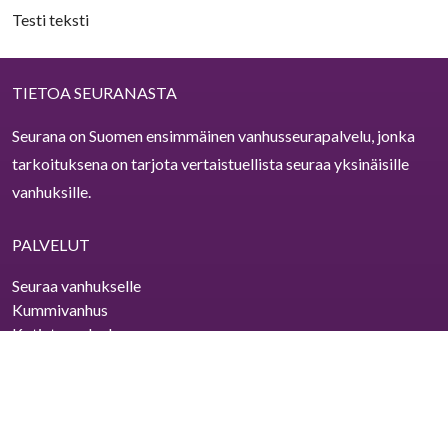
Testi teksti
TIETOA SEURANASTA
Seurana on Suomen ensimmäinen vanhusseurapalvelu, jonka
tarkoituksena on tarjota vertaistuellista seuraa yksinäisille
vanhuksille.
PALVELUT
Seuraa vanhukselle
Kummivanhus
Kotiutuspalvelu
Viriketoimita hoivakotiin
Hoitotahto
Kotitalousvähennys
Lahjakortti